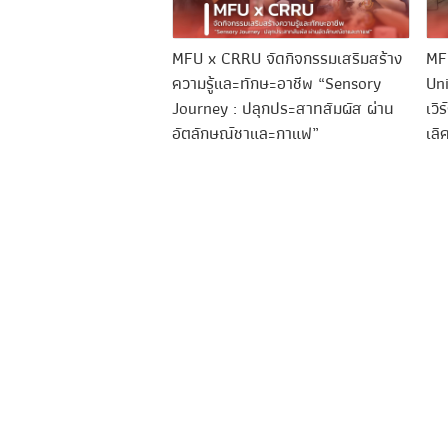
ับคณะดูงานจาก
MFU x CRRU จัดกิจกรรมเสริมสร้าง
MF
 National Research
ความรู้และทักษะอาชีพ “Sensory
Uni
้าเยี่ยมชมพื้นที่
Journey : ปลุกประสาทสัมผัส ผ่าน
เวิ
ตกรรมอาหารและเครื่อง
อัตลักษณ์ชาและกาแฟ”
เลิ