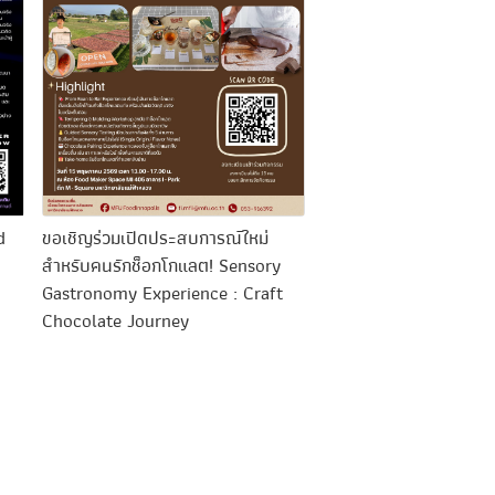
MFii ต้อนรับคณะดูงาน
Anusandhan National
Foundation เข้าเยี่ยมชมพ
สนับสนุนนวัตกรรมอาหาร
สำอาง
d
ขอเชิญร่วมเปิดประสบการณ์ใหม่
สำหรับคนรักช็อกโกแลต! Sensory
Gastronomy Experience : Craft
Chocolate Journey